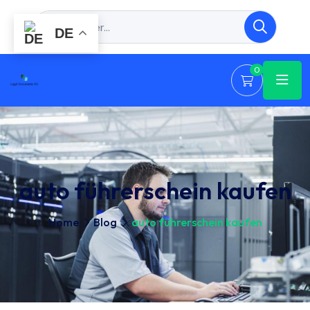
DE
0
auto führerschein kaufen
Home
Blog
auto führerschein kaufen