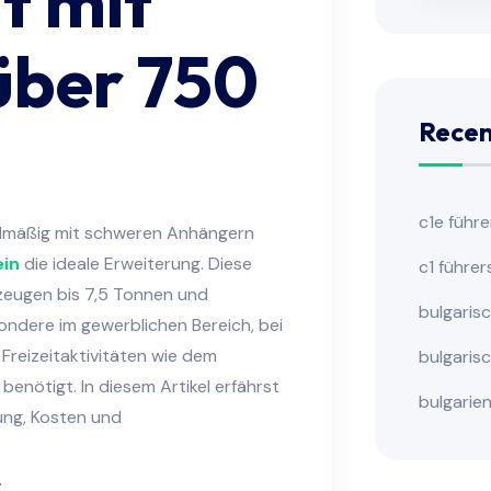
t mit
über 750
Recen
c1e führ
gelmäßig mit schweren Anhängern
ein
die ideale Erweiterung. Diese
c1 führer
rzeugen bis 7,5 Tonnen und
bulgaris
ndere im gewerblichen Bereich, bei
Freizeitaktivitäten wie dem
bulgaris
benötigt. In diesem Artikel erfährst
bulgarie
ung, Kosten und