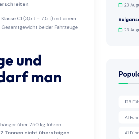
erschreiten
.
23 Aug
lasse C1 (3,5 t – 7,5 t) mit einem
Bulgaris
e Gesamtgewicht beider Fahrzeuge
23 Aug
ge und
darf man
Popul
125 Fü
A1 Füh
hänger über 750 kg führen.
2 Tonnen nicht übersteigen
.
A1 Füh