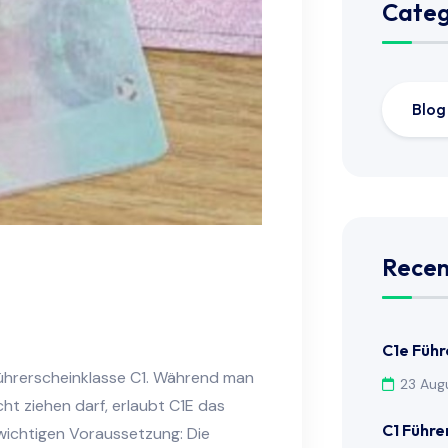
Categ
Blog
Recen
C1e Führ
Führerscheinklasse C1. Während man
23 Aug
ht ziehen darf, erlaubt C1E das
C1 Führe
wichtigen Voraussetzung: Die