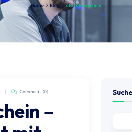
Home
Blog
c1e führerschein
Such
Comments (0)
chein –