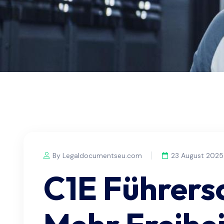
By Legaldocumentseu.com
23 August 2025
C1E Führers