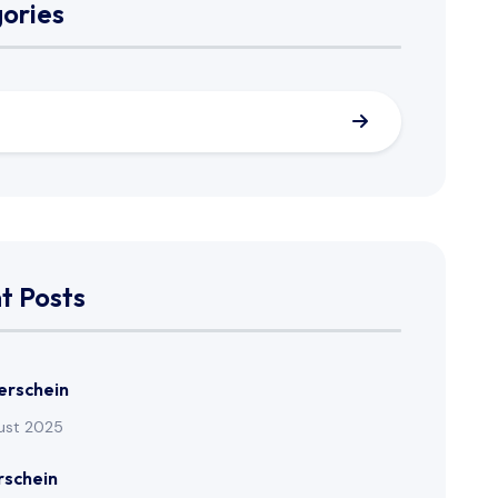
ories
t Posts
erschein
ust 2025
rschein