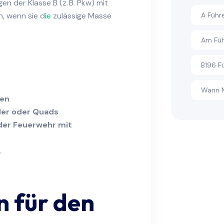
 der Klasse B (z. B. Pkw) mit
, wenn sie d
ie
zulässige Masse
A Führ
Am Füh
B196 F
Wann M
ten
der oder Quads
der Feuerwehr mit
 für den