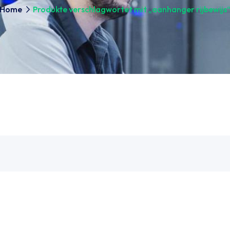
Home
Produkte verschlagwortet mit „aanhanger rijbewijs