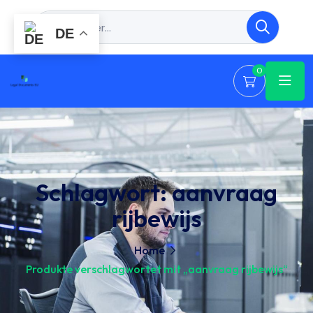
DE
0
Schlagwort:
aanvraag
rijbewijs
Home
Produkte verschlagwortet mit „aanvraag rijbewijs“