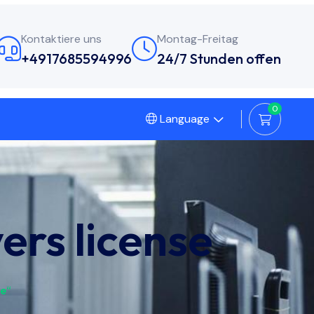
Kontaktiere uns
Montag-Freitag
+4917685594996
24/7 Stunden offen
0
Language
ers license
se“