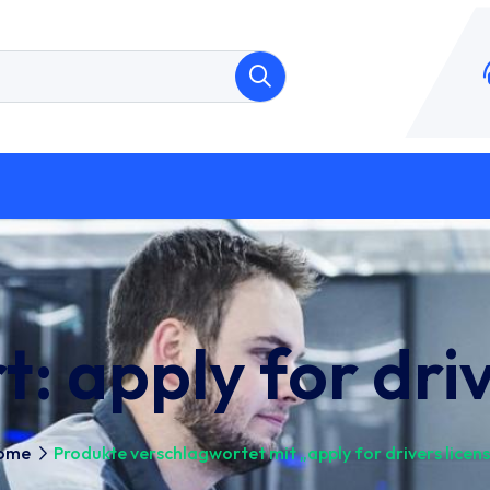
t:
apply for driv
ome
Produkte verschlagwortet mit „apply for drivers licen