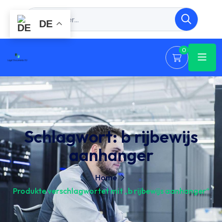
DE
0
Schlagwort:
b rijbewijs
aanhanger
Home
Produkte verschlagwortet mit „b rijbewijs aanhanger“