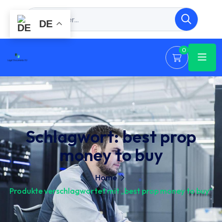
DE
0
Schlagwort:
best prop
money to buy
Home
Produkte verschlagwortet mit „best prop money to buy“