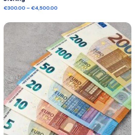
€
300.00
–
€
4,500.00