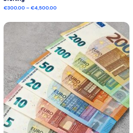
€
300.00
–
€
4,500.00