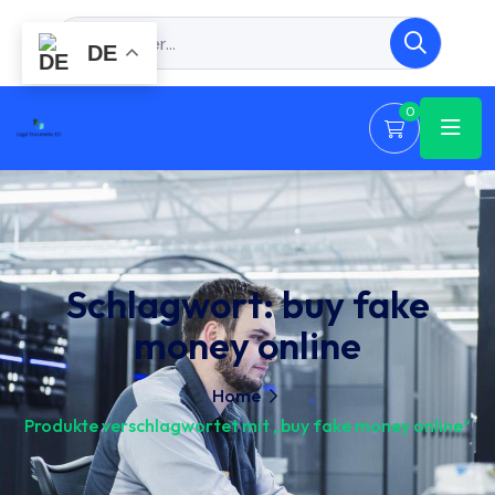
DE
0
Schlagwort:
buy fake
money online
Home
Produkte verschlagwortet mit „buy fake money online“