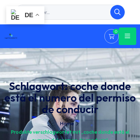
DE
0
Schlagwort:
coche donde
está el numero del permiso
de conducir
Home
Produkte verschlagwortet mit „coche donde está el