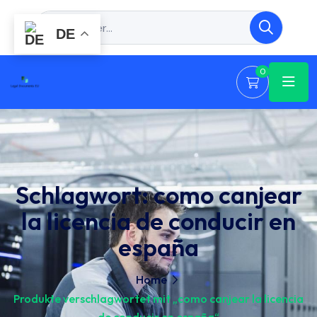
DE
0
Schlagwort:
como canjear
la licencia de conducir en
españa
Home
Produkte verschlagwortet mit „como canjear la licencia