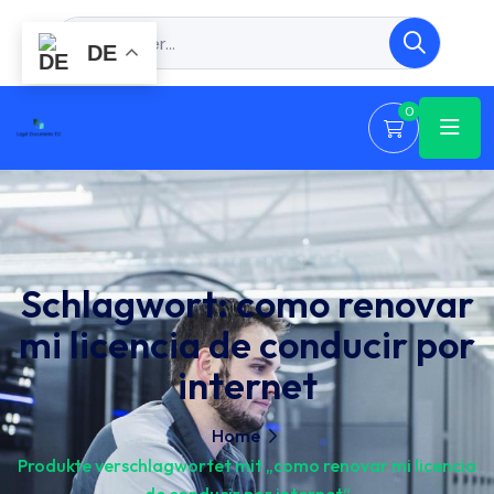
DE
0
Schlagwort:
como renovar
mi licencia de conducir por
internet
Home
Produkte verschlagwortet mit „como renovar mi licencia