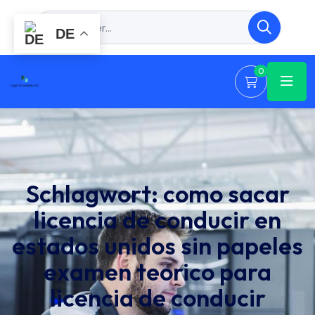
DE
0
Schlagwort:
como sacar
licencia de conducir en
estados unidos sin papeles
examen teorico para
licencia de conducir