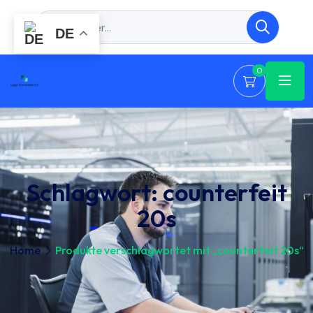
DE
0
Schlagwort:
counterfeit
20s
Home
Produkte verschlagwortet mit „counterfeit 20s“