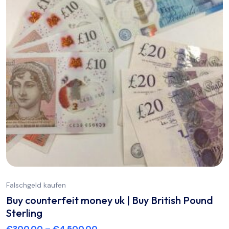
Falschgeld kaufen
Buy counterfeit money uk | Buy British Pound
Sterling
€
300.00
–
€
4,500.00