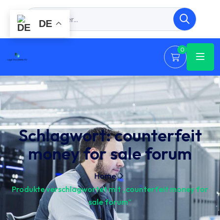
DE
0
Schlagwort:
counterfeit
money for sale forum
Home
Produkte verschlagwortet mit „counterfeit money for
sale forum“