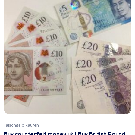
Falschgeld kaufen
Buy counterfeit money uk | Buy British Pound