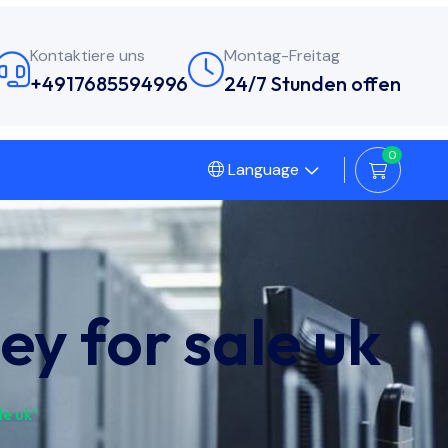
Kontaktiere uns
Montag-Freitag
+4917685594996
24/7 Stunden offen
0
Language
ey for sale uk
le uk“