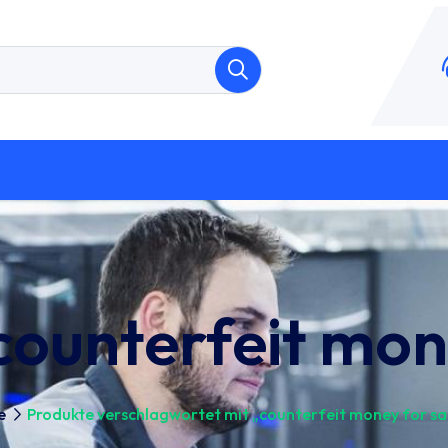
counterfeit mon
e
Produkte verschlagwortet mit „counterfeit money for sa