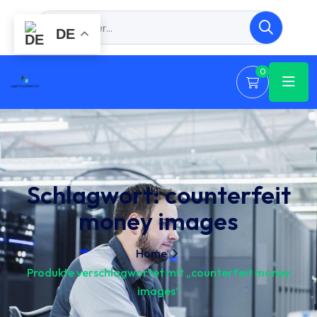
DE
0
Schlagwort:
counterfeit
money images
Home
Produkte verschlagwortet mit „counterfeit money
images“