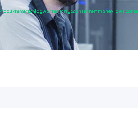
Produkte verschlagwortet mit „counterfeit money laws cons