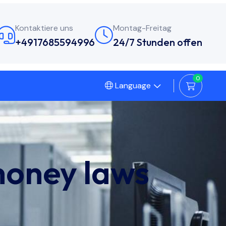
Kontaktiere uns
Montag-Freitag
+4917685594996
24/7 Stunden offen
0
Language
money laws