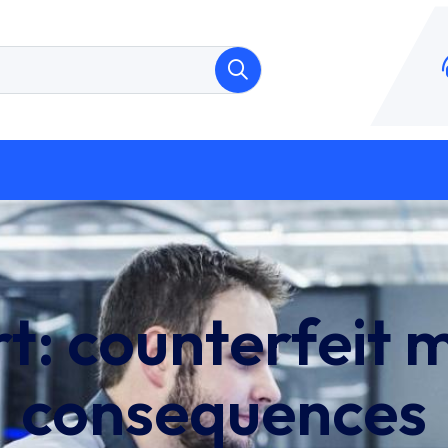
rt:
counterfeit 
consequences