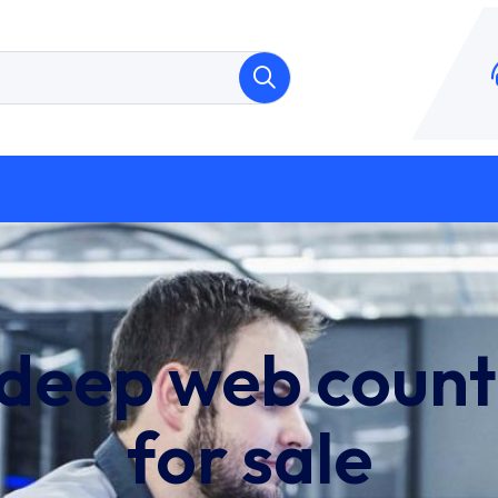
deep web count
for sale