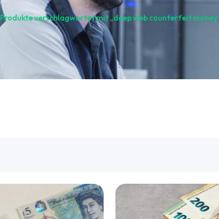
Produkte verschlagwortet mit „deep web counterfeit money 