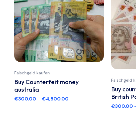
Falschgeld kaufen
Falschgeld 
Buy Counterfeit money
Buy coun
australia
British P
€
300.00
–
€
4,500.00
€
300.00