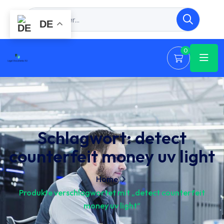
DE
0
Schlagwort:
detect
counterfeit money uv light
Home
Produkte verschlagwortet mit „detect counterfeit
money uv light“