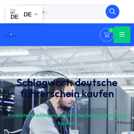
DE
0
Schlagwort:
deutsche
führerschein kaufen
Home
Produkte verschlagwortet mit „deutsche führerschein
kaufen“