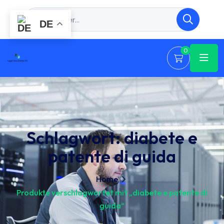
DE
0
Schlagwort:
diabete e
patente di guida
Home
Produkte verschlagwortet mit „diabete e patente di
guida“