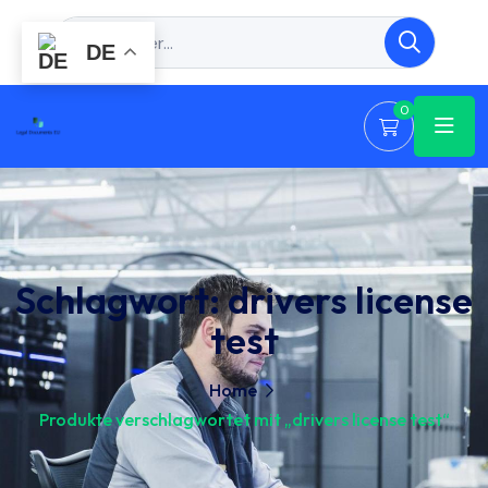
DE
0
Schlagwort:
drivers license
test
Home
Produkte verschlagwortet mit „drivers license test“