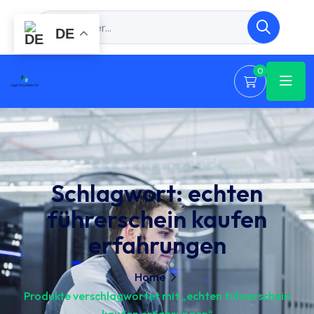
DE
0
Schlagwort:
echten
führerschein kaufen
erfahrungen
Home
Produkte verschlagwortet mit „echten führerschein