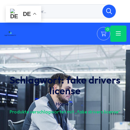
DE
0
Schlagwort:
fake drivers
license
Home
Produkte verschlagwortet mit „fake drivers license“