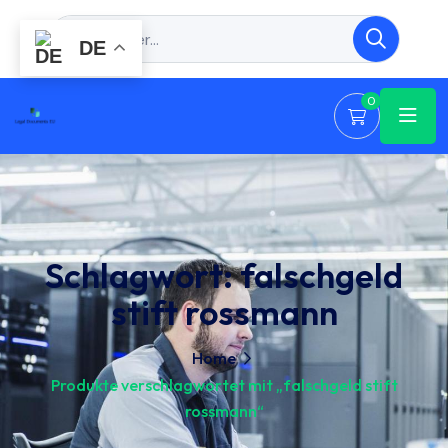
DE
0
Schlagwort:
falschgeld
stift rossmann
Home
Produkte verschlagwortet mit „falschgeld stift
rossmann“