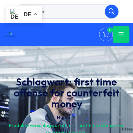
DE
0
Schlagwort:
first time
offense for counterfeit
money
Home
Produkte verschlagwortet mit „first time offense for