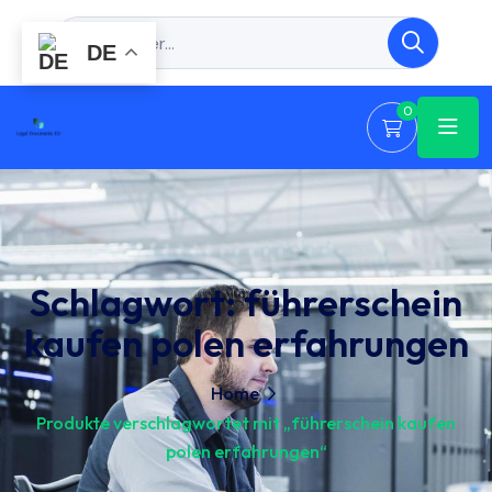
DE
0
Schlagwort:
führerschein
kaufen polen erfahrungen
Home
Produkte verschlagwortet mit „führerschein kaufen
polen erfahrungen“