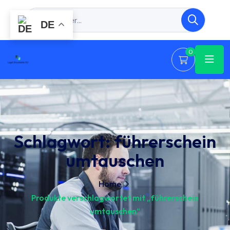
DE
0
Schlagwort:
führerschein
umtauschen
Home
Produkte verschlagwortet mit „führerschein
umtauschen“