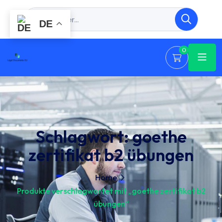
DE
0
Schlagwort:
goethe
zertifikat b2 übungen
Home
Produkte verschlagwortet mit „goethe zertifikat b2
übungen“