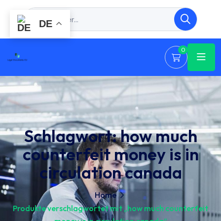
DE
0
Schlagwort:
how much
counterfeit money is in
circulation canada
Home
Produkte verschlagwortet mit „how much counterfeit