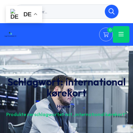
DE
0
Schlagwort:
international
kørekort
Home
Produkte verschlagwortet mit „international kørekort“