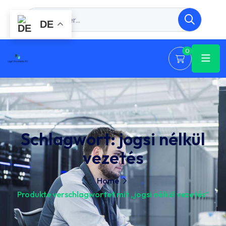
DE
0
Schlagwort:
jogsi nélkül
vezetés
Home
Produkte verschlagwortet mit „jogsi nélkül vezetés“