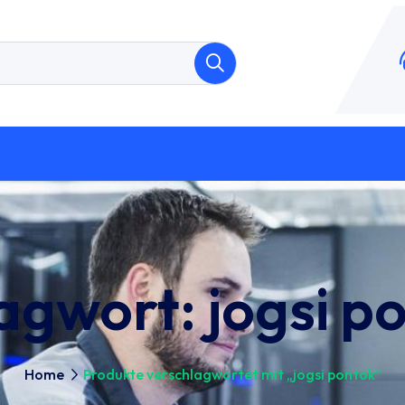
agwort:
jogsi p
Home
Produkte verschlagwortet mit „jogsi pontok“