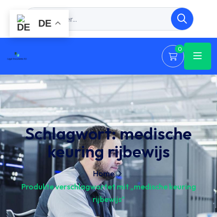
DE
0
Schlagwort:
medische
keuring rijbewijs
Home
Produkte verschlagwortet mit „medische keuring
rijbewijs“