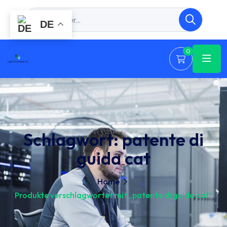
DE
0
Schlagwort:
patente di
guida cat
Home
Produkte verschlagwortet mit „patente di guida cat“