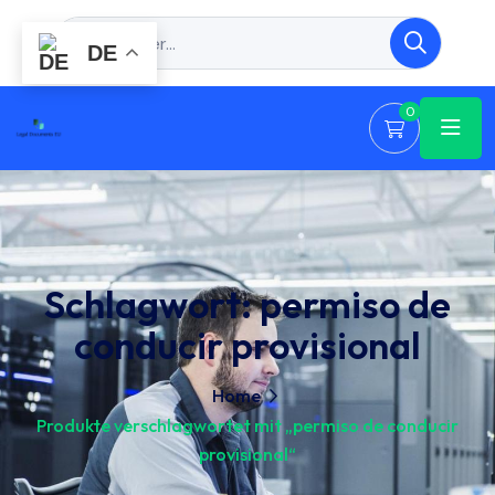
DE
0
Schlagwort:
permiso de
conducir provisional
Home
Produkte verschlagwortet mit „permiso de conducir
provisional“