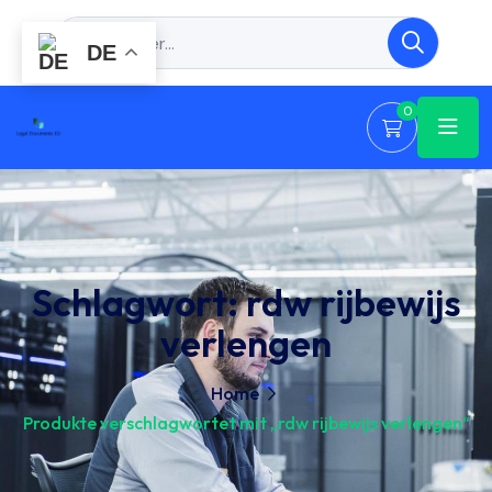
DE
0
Schlagwort:
rdw rijbewijs
verlengen
Home
Produkte verschlagwortet mit „rdw rijbewijs verlengen“