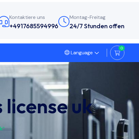
Kontaktiere uns
Montag-Freitag
+4917685594996
24/7 Stunden offen
0
Language
 license uk
uk“