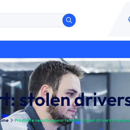
t:
stolen drivers
ome
Produkte verschlagwortet mit „stolen drivers license 