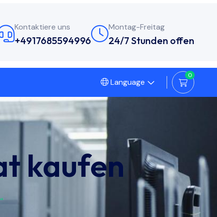
Kontaktiere uns
Montag-Freitag
+4917685594996
24/7 Stunden offen
0
Language
kat kaufen
“