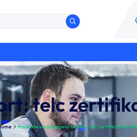
ort:
telc zertifi
Home
Produkte verschlagwortet mit „telc zertifikat kaufen