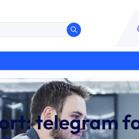
ort:
telegram f