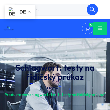
DE
0
Schlagwort:
testy na
řidičský průkaz
Home
Produkte verschlagwortet mit „testy na řidičský průkaz“