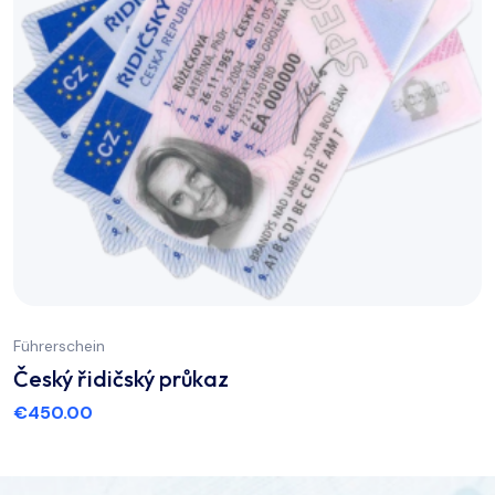
Führerschein
Český řidičský průkaz
€
450.00