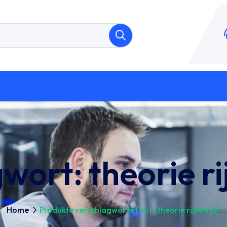
gwort:
theorie ri
Home
Produkte verschlagwortet mit „theorie rijbewijs“