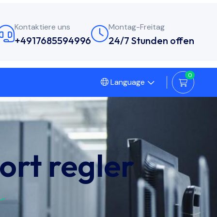
Kontaktiere uns
Montag-Freitag
+4917685594996
24/7 Stunden offen
0
Language
ort regler
r“