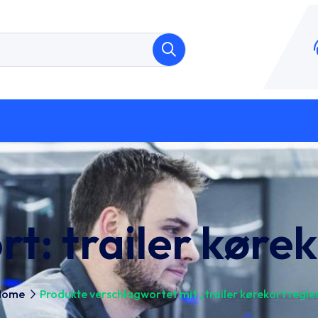
rt:
trailer kørek
Home
Produkte verschlagwortet mit „trailer kørekort regle