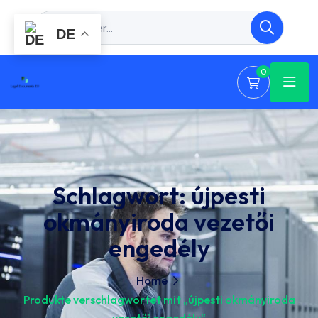
DE
0
Schlagwort:
újpesti
okmányiroda vezetői
engedély
Home
Produkte verschlagwortet mit „újpesti okmányiroda