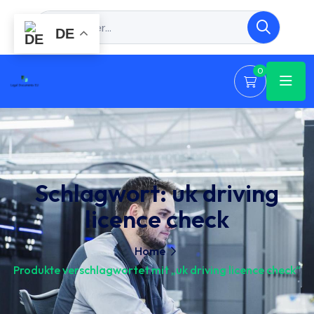
DE
0
Schlagwort:
uk driving
licence check
Home
Produkte verschlagwortet mit „uk driving licence check“