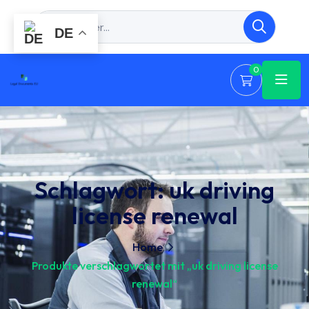
DE
0
Schlagwort:
uk driving
license renewal
Home
Produkte verschlagwortet mit „uk driving license
renewal“