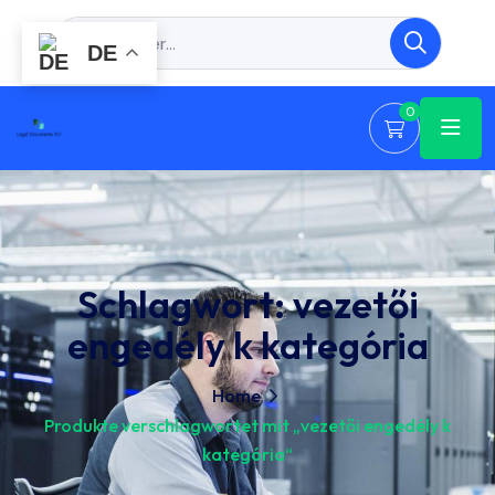
DE
0
Schlagwort:
vezetői
engedély k kategória
Home
Produkte verschlagwortet mit „vezetői engedély k
kategória“