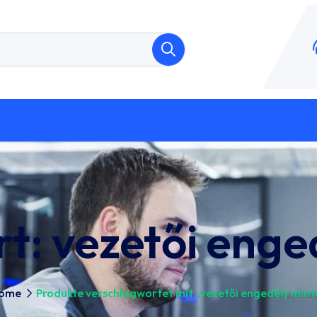
rt:
vezetői enge
ome
Produkte verschlagwortet mit „vezetői engedély mint