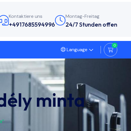
Kontaktiere uns
Montag-Freitag
+4917685594996
24/7 Stunden offen
0
Language
dély minta
a“