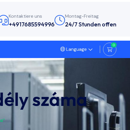
Kontaktiere uns
Montag-Freitag
+4917685594996
24/7 Stunden offen
0
Language
dély száma
ma“