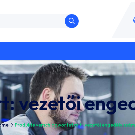
t:
vezetői enge
ome
Produkte verschlagwortet mit „vezetői engedély szá