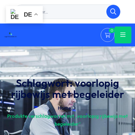
DE
0
Schlagwort:
voorlopig
rijbewijs met begeleider
Home
Produkte verschlagwortet mit „voorlopig rijbewijs met
begeleider“